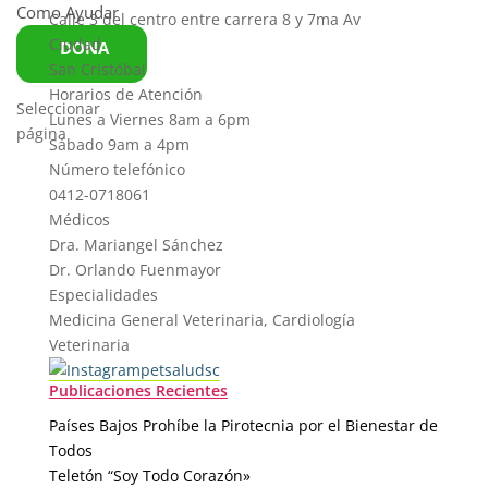
Como Ayudar
Calle 3 del centro entre carrera 8 y 7ma Av
Ciudad
DONA
San Cristóbal
Horarios de Atención
Seleccionar
Lunes a Viernes 8am a 6pm
página
Sábado 9am a 4pm
Número telefónico
0412-0718061
Médicos
Dra. Mariangel Sánchez
Dr. Orlando Fuenmayor
Especialidades
Medicina General Veterinaria, Cardiología
Veterinaria
petsaludsc
Publicaciones Recientes
Países Bajos Prohíbe la Pirotecnia por el Bienestar de
Todos
Teletón “Soy Todo Corazón»