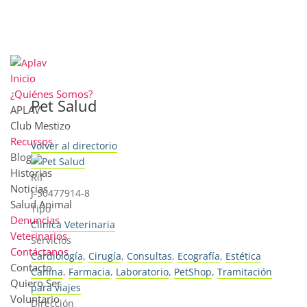
Inicio
¿Quiénes Somos?
Pet Salud
APLAV
Club Mestizo
Recursos
Volver al directorio
Blog
Historias
Rif
Noticias
J-50477914-8
Salud Animal
Tipo
Denuncias
Clinica Veterinaria
Veterinarios
Servicios
Contáctanos
Cardiología
,
Cirugía
,
Consultas
,
Ecografía
,
Estética
Contacto
Canina
,
Farmacia
,
Laboratorio
,
PetShop
,
Tramitación
Quiero Ser
para viajes
Voluntario
Dirección