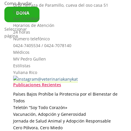
Como Ayudar
Urb. Terraza de Paramillo, cueva del oso casa 51
Ciudad
DONA
San Cristóbal
Horarios de Atención
Seleccionar
24 horas
página
Número telefónico
0424-7405534 / 0424-7078140
Médicos
MV Pedro Gullen
Estilistas
Yuliana Rico
@veterinariakanykat
Publicaciones Recientes
Países Bajos Prohíbe la Pirotecnia por el Bienestar de
Todos
Teletón “Soy Todo Corazón»
Vacunación, Adopción y Generosidad
Jornada de Salud Animal y Adopción Responsable
Cero Pólvora, Cero Miedo