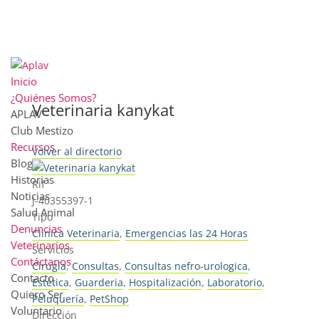
Inicio
¿Quiénes Somos?
Veterinaria kanykat
APLAV
Club Mestizo
Recursos
Volver al directorio
Blog
Historias
Rif
Noticias
J-40355397-1
Salud Animal
Tipo
Denuncias
Clinica Veterinaria
,
Emergencias las 24 Horas
Veterinarios
Servicios
Contáctanos
Cirugía
,
Consultas
,
Consultas nefro-urologica
,
Contacto
Estética
,
Guarderia
,
Hospitalización
,
Laboratorio
,
Quiero Ser
Peluquería
,
PetShop
Voluntario
Dirección