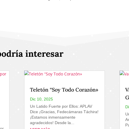
podría interesar
Teletón “Soy Todo Corazón»
V
G
Dic 10, 2025
Un Latido Fuerte por Ellos: APLAV
D
Dice ¡Gracias, Fedecámaras Táchira!
U
¡Estamos inmensamente
A
agradecidos! Desde la...
Pa
por