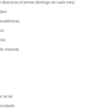
e descansa el primer domingo de cada mes)
00pm
 académicas.
ico
rás:
de mascota
 racial
cicalado