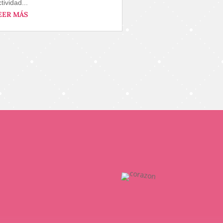
tividad...
EER MÁS